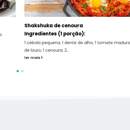
Salada de quinoa e abacate com molho 
tangerina
Ingredientes (4 pessoas):
folha
470ml de água 230g de quinoa 310g de tangerinas
gomos 110g de pimento amarelo, sem sementes...
ler mais