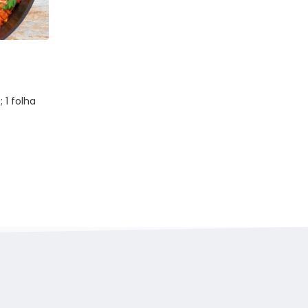
de
Rolinhos de beringela
Ingredientes: 1 beringela média Queijo ricota Light
picada Sumo de 1 limão Sal q.b. Preparação: Part
 em
beringela em 8...
ler mais