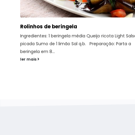
Shakshuka de cenoura
Ingredientes (1 porção):
1 cebola pequena; 1 dente de alho; 1 tomate maduro; 1 
de louro; 1 cenoura; 2...
ler mais