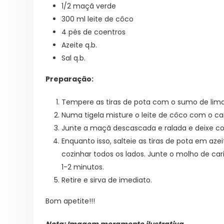
1/2 maçã verde
300 ml leite de côco
4 pés de coentros
Azeite q.b.
Sal q.b.
Preparação:
Tempere as tiras de pota com o sumo de lima 
Numa tigela misture o leite de côco com o car
Junte a maçã descascada e ralada e deixe c
Enquanto isso, salteie as tiras de pota em az
cozinhar todos os lados. Junte o molho de cari
1-2 minutos.
Retire e sirva de imediato.
Bom apetite!!!
Nota: Imagem meramente ilustrativa