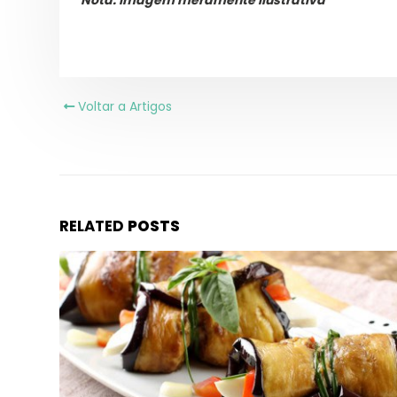
Salada de frang
Voltar a Artigos
Lasanha Low Car
RELATED
POSTS
Salmão com cro
sésamo