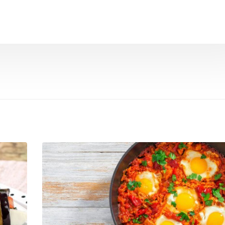
o
Salada de frango ao
Salada de
molho alho
b
Receita de pizza low carb
Lasanha L
com massa de frango
sta de
Salada de Atum
Salmão c
sésamo