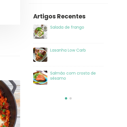
Artigos Recentes
 frango
Salada de frango ao
Sal
molho alho
ow Carb
Receita de pizza low carb
La
com massa de frango
om crosta de
Salada de Atum
Sa
sé