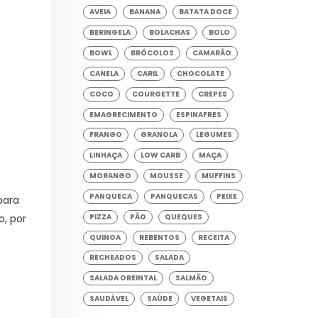
AVEIA
BANANA
BATATA DOCE
BERINGELA
BOLACHAS
BOLO
BOWL
BRÓCOLOS
CAMARÃO
CANELA
CARIL
CHOCOLATE
COCO
COURGETTE
CREPES
EMAGRECIMENTO
ESPINAFRES
FRANGO
GRANOLA
LEGUMES
LINHAÇA
LOW CARB
MAÇA
MORANGO
MOUSSE
MUFFINS
PANQUECA
PANQUECAS
PEIXE
para
o, por
PIZZA
PÃO
QUEQUES
QUINOA
REBENTOS
RECEITA
RECHEADOS
SALADA
SALADA OREINTAL
SALMÃO
SAUDÁVEL
SAÚDE
VEGETAIS