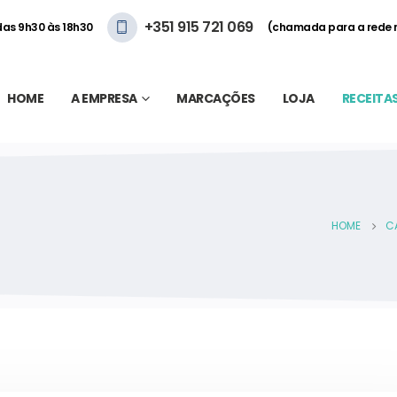
+351 915 721 069
 das 9h30 às 18h30
(chamada para a rede 
HOME
A EMPRESA
MARCAÇÕES
LOJA
RECEITA
HOME
CA