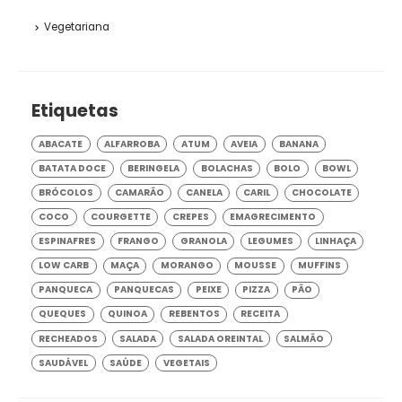
Vegetariana
Etiquetas
ABACATE
ALFARROBA
ATUM
AVEIA
BANANA
BATATA DOCE
BERINGELA
BOLACHAS
BOLO
BOWL
BRÓCOLOS
CAMARÃO
CANELA
CARIL
CHOCOLATE
COCO
COURGETTE
CREPES
EMAGRECIMENTO
ESPINAFRES
FRANGO
GRANOLA
LEGUMES
LINHAÇA
LOW CARB
MAÇA
MORANGO
MOUSSE
MUFFINS
PANQUECA
PANQUECAS
PEIXE
PIZZA
PÃO
QUEQUES
QUINOA
REBENTOS
RECEITA
RECHEADOS
SALADA
SALADA OREINTAL
SALMÃO
SAUDÁVEL
SAÚDE
VEGETAIS