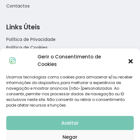
Contactos
Links Úteis
Política de Privacidade
Política de Cookies
Termos e Condições
Gerir o Consentimento de
Resolução de Conflitos de Consumo
Cookies
Livro de Reclamações
Usamos tecnologias como cookies para armazenar e/ou receber
informações do dispositivo, para melhorar a experiência de
Subscreva a Nossa Newsletter
navegação e mostrar anúncios (não-)personalizados. Ao
consentir, permite-nos processar dados de navegação ou ID
exclusivos neste site. Não consentir ou retirar o consentimento
pode afetar recursos e funções.
Aceitar
Negar