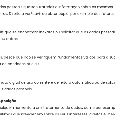
ados pessoais que são tratados e informação sobre os mesmos, 
ros. Direito a ver/ouvir ou obter cópia, por exemplo das fatura
ssoais que se encontrem inexatos ou solicitar que os dados pes
 ou outros.
is, desde que não se verifiquem fundamentos válidos para a s
de entidades oficiais.
to digital de uso corrente e de leitura automática ou de solici
us dados pessoais.
 oposição
a qualquer momento a um tratamento de dados, como por exempl
ítimos que prevalecem sobre os seus interesses, direitos e libe