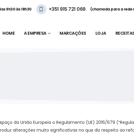
+351 915 721 069
 das 9h30 às 18h30
(chamada para a rede 
HOME
A EMPRESA
MARCAÇÕES
LOJA
RECEITA
 espaço da União Europeia o Regulamento (UE) 2016/679 (“Regul
duz alterações muito significativas no que diz respeito ao refor