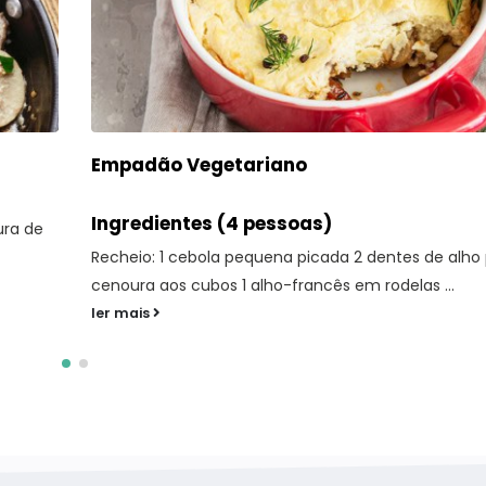
Salada de courgette, queijo feta e hortel
Ingredientes (4 pessoas): 3 courgettes verdes Azeite
ramo pequeno de manjericão 40g de queijo feta Sa
pimenta...
cados 1
ler mais