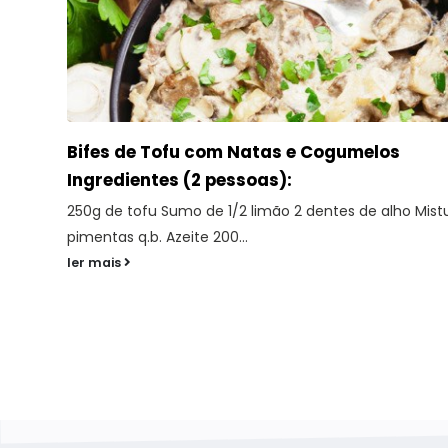
Empadão Vegetariano
Ingredientes (4 pessoas)
a de
Recheio: 1 cebola pequena picada 2 dentes de alho pi
cenoura aos cubos 1 alho-francês em rodelas ...
ler mais