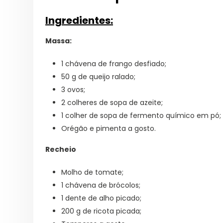
Ingredientes:
Massa:
1 chávena de frango desfiado;
50 g de queijo ralado;
3 ovos;
2 colheres de sopa de azeite;
1 colher de sopa de fermento químico em pó;
Orégão e pimenta a gosto.
Recheio
Molho de tomate;
1 chávena de brócolos;
1 dente de alho picado;
200 g de ricota picada;