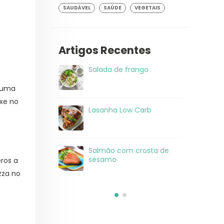
SAUDÁVEL
SAÚDE
VEGETAIS
Artigos Recentes
 frango
Salada de frango ao
Sal
molho alho
 numa
ixe no
ow Carb
Receita de pizza low carb
La
com massa de frango
om crosta de
Salada de Atum
Sa
sé
eros a
zza no