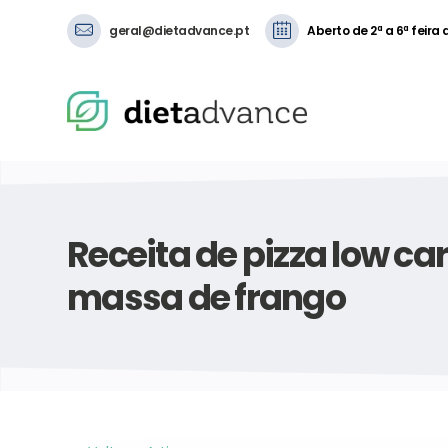
geral@dietadvance.pt
Aberto de 2ª a 6ª feira
Receita de pizza low c
massa de frango