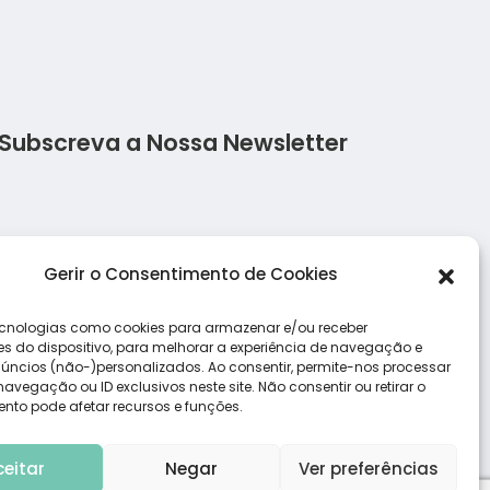
Subscreva a Nossa Newsletter
Salada de frango
Salmão c
Gerir o Consentimento de Cookies
Lasanha Low Carb
Salada d
cnologias como cookies para armazenar e/ou receber
s do dispositivo, para melhorar a experiência de navegação e
úncios (não-)personalizados. Ao consentir, permite-nos processar
vegação ou ID exclusivos neste site. Não consentir ou retirar o
nto pode afetar recursos e funções.
ceitar
Negar
Ver preferências