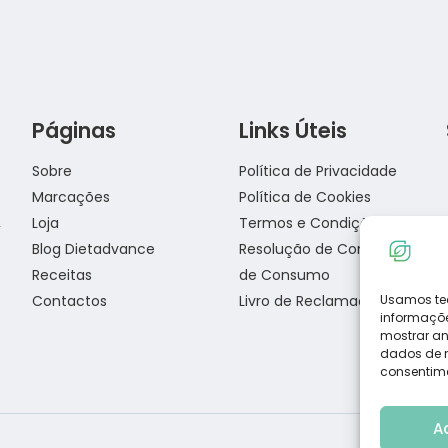
Páginas
Links Úteis
Receita de pizza low carb com massa de
Sobre
Política de Privacidade
frango
Marcações
Política de Cookies
Loja
Termos e Condições
Blog Dietadvance
Resolução de Conflitos
Salada de Atum
Receitas
de Consumo
Contactos
Livro de Reclamações
Usamos te
informaçõe
mostrar an
dados de na
consentime
A