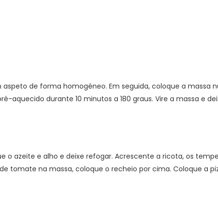
o
Salada de frango ao
Salada de
molho alho
om aspeto de forma homogéneo. Em seguida, coloque a massa
ré-aquecido durante 10 minutos a 180 graus. Vire a massa e de
b
Receita de pizza low carb
Lasanha L
com massa de frango
sta de
Salada de Atum
Salmão c
sésamo
 o azeite e alho e deixe refogar. Acrescente a ricota, os temp
 de tomate na massa, coloque o recheio por cima. Coloque a pi