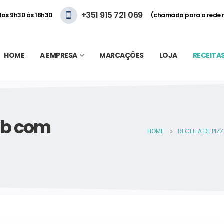
+351 915 721 069
 das 9h30 às 18h30
(chamada para a rede 
HOME
A EMPRESA
MARCAÇÕES
LOJA
RECEITA
arb com
HOME
RECEITA DE PI