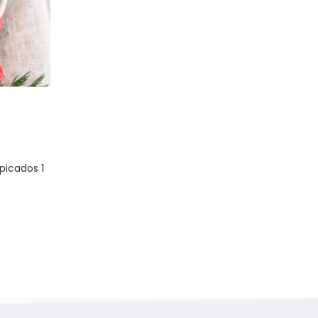
a
Bifes de Tofu com Natas e Cogumelos
Ingredientes (2 pessoas):
 q.b. 1
l e
250g de tofu Sumo de 1/2 limão 2 dentes de alho
pimentas q.b. Azeite 200...
ler mais