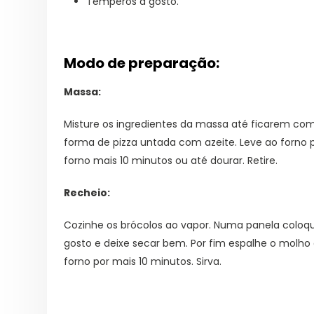
Temperos a gosto.
Modo de preparação:
Massa:
Salada de frang
Misture os ingredientes da massa até ficarem c
forma de pizza untada com azeite. Leve ao forno p
Lasanha Low Car
forno mais 10 minutos ou até dourar. Retire.
Recheio:
Salmão com cro
sésamo
Cozinhe os brócolos ao vapor. Numa panela coloque
gosto e deixe secar bem. Por fim espalhe o molho
forno por mais 10 minutos. Sirva.