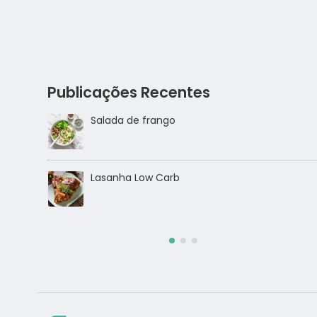
Publicações Recentes
Salmão com crosta de sésamo
Salada de frango ao molho alho