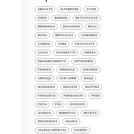
ABACATE
ALFARROBA
ATUM
AVEIA
BANANA
BATATA DOCE
BERINGELA
BOLACHAS
BOLO
BOWL
BRÓCOLOS
CAMARÃO
CANELA
CARIL
CHOCOLATE
COCO
COURGETTE
CREPES
EMAGRECIMENTO
ESPINAFRES
FRANGO
GRANOLA
LEGUMES
LINHAÇA
LOW CARB
MAÇA
MORANGO
MOUSSE
MUFFINS
PANQUECA
PANQUECAS
PEIXE
PIZZA
PÃO
QUEQUES
QUINOA
REBENTOS
RECEITA
RECHEADOS
SALADA
SALADA OREINTAL
SALMÃO