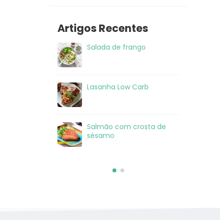
Artigos Recentes
 frango
Salada de frango ao
Sal
molho alho
ow Carb
Receita de pizza low carb
La
com massa de frango
om crosta de
Salada de Atum
Sa
sé