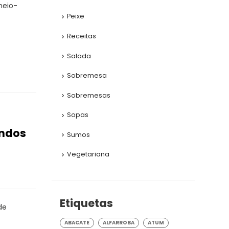
 meio-
Peixe
Receitas
Salada
Sobremesa
Sobremesas
Sopas
andos
Sumos
Vegetariana
Etiquetas
de
ABACATE
ALFARROBA
ATUM