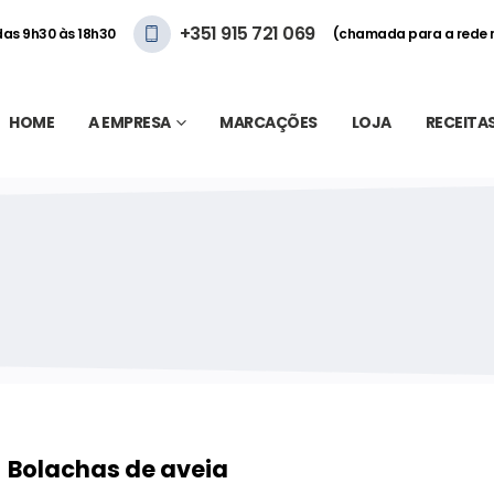
+351 915 721 069
 das 9h30 às 18h30
(chamada para a rede 
HOME
A EMPRESA
MARCAÇÕES
LOJA
RECEITA
Bolachas de aveia