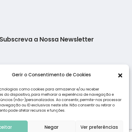
Subscreva a Nossa Newsletter
Salada de frango
Salmão c
Gerir o Consentimento de Cookies
Lasanha Low Carb
Salada d
cnologias como cookies para armazenar e/ou receber
s do dispositivo, para melhorar a experiência de navegação e
úncios (não-)personalizados. Ao consentir, permite-nos processar
vegação ou ID exclusivos neste site. Não consentir ou retirar o
nto pode afetar recursos e funções.
ceitar
Negar
Ver preferências