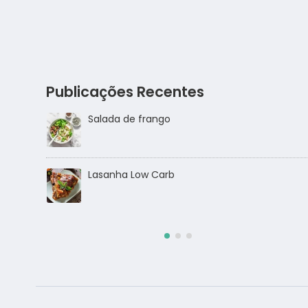
Publicações Recentes
Salmão com crosta de sésamo
Salada de frango ao molho alho