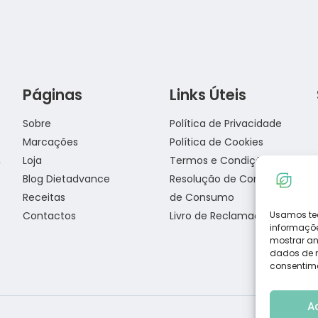
Páginas
Links Úteis
Receita de pizza low carb com massa de
Sobre
Política de Privacidade
frango
Marcações
Política de Cookies
Loja
Termos e Condições
Blog Dietadvance
Resolução de Conflitos
Salada de Atum
Receitas
de Consumo
Contactos
Livro de Reclamações
Usamos te
informaçõe
mostrar an
dados de na
consentime
A