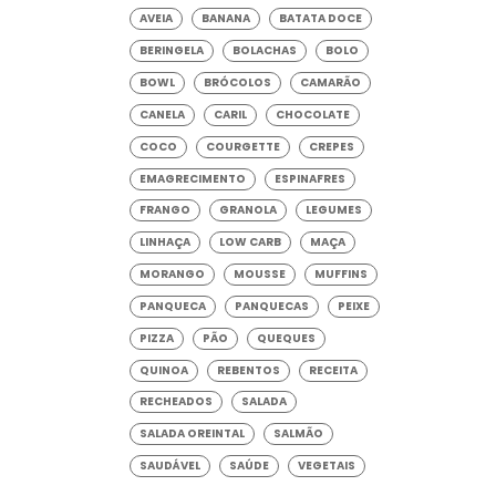
AVEIA
BANANA
BATATA DOCE
BERINGELA
BOLACHAS
BOLO
BOWL
BRÓCOLOS
CAMARÃO
CANELA
CARIL
CHOCOLATE
COCO
COURGETTE
CREPES
EMAGRECIMENTO
ESPINAFRES
FRANGO
GRANOLA
LEGUMES
LINHAÇA
LOW CARB
MAÇA
MORANGO
MOUSSE
MUFFINS
PANQUECA
PANQUECAS
PEIXE
PIZZA
PÃO
QUEQUES
QUINOA
REBENTOS
RECEITA
RECHEADOS
SALADA
SALADA OREINTAL
SALMÃO
SAUDÁVEL
SAÚDE
VEGETAIS