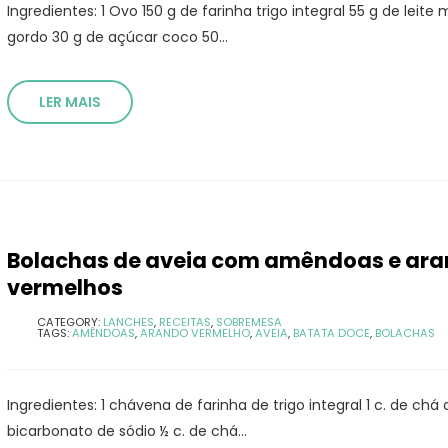
Ingredientes: 1 Ovo 150 g de farinha trigo integral 55 g de leite
gordo 30 g de açúcar coco 50...
LER MAIS
Bolachas de aveia com amêndoas e ar
vermelhos
CATEGORY:
LANCHES
,
RECEITAS
,
SOBREMESA
TAGS:
AMÊNDOAS
,
ARANDO VERMELHO
,
AVEIA
,
BATATA DOCE
,
BOLACHAS
Ingredientes: 1 chávena de farinha de trigo integral 1 c. de chá 
bicarbonato de sódio ½ c. de chá...