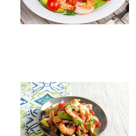
Salada de frang
Lasanha Low Car
Salmão com cro
sésamo