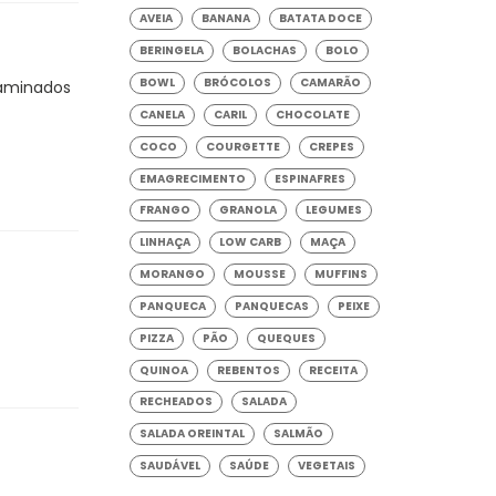
AVEIA
BANANA
BATATA DOCE
BERINGELA
BOLACHAS
BOLO
BOWL
BRÓCOLOS
CAMARÃO
laminados
CANELA
CARIL
CHOCOLATE
COCO
COURGETTE
CREPES
EMAGRECIMENTO
ESPINAFRES
FRANGO
GRANOLA
LEGUMES
LINHAÇA
LOW CARB
MAÇA
MORANGO
MOUSSE
MUFFINS
PANQUECA
PANQUECAS
PEIXE
PIZZA
PÃO
QUEQUES
QUINOA
REBENTOS
RECEITA
RECHEADOS
SALADA
SALADA OREINTAL
SALMÃO
SAUDÁVEL
SAÚDE
VEGETAIS