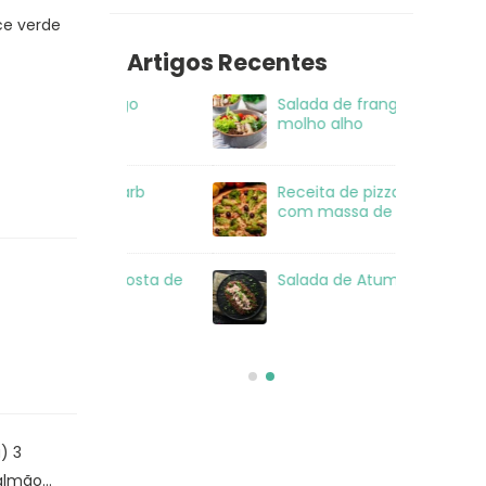
ce verde
Artigos Recentes
 frango
Salada de frango ao
Sal
molho alho
ow Carb
Receita de pizza low carb
La
com massa de frango
om crosta de
Salada de Atum
Sa
sé
) 3
lmão...