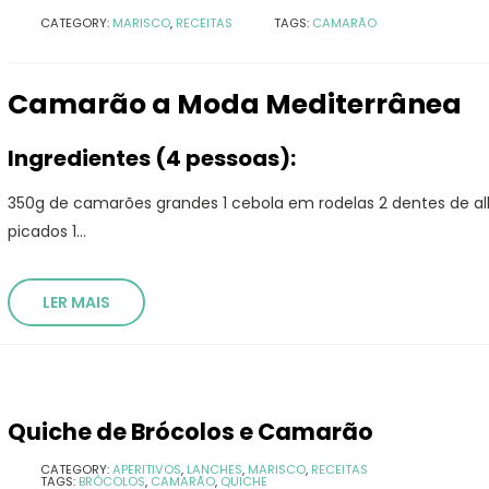
CATEGORY:
MARISCO
,
RECEITAS
TAGS:
CAMARÃO
Camarão a Moda Mediterrânea
Ingredientes (4 pessoas):
350g de camarões grandes 1 cebola em rodelas 2 dentes de a
picados 1...
LER MAIS
Quiche de Brócolos e Camarão
CATEGORY:
APERITIVOS
,
LANCHES
,
MARISCO
,
RECEITAS
TAGS:
BRÓCOLOS
,
CAMARÃO
,
QUICHE