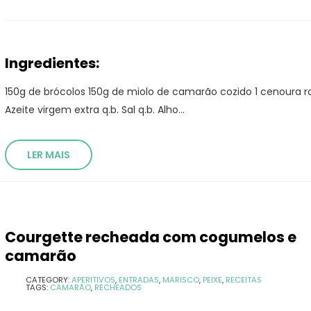
Ingredientes:
150g de brócolos 150g de miolo de camarão cozido 1 cenoura r
Azeite virgem extra q.b. Sal q.b. Alho...
LER MAIS
Courgette recheada com cogumelos e
camarão
CATEGORY:
APERITIVOS
,
ENTRADAS
,
MARISCO
,
PEIXE
,
RECEITAS
TAGS:
CAMARÃO
,
RECHEADOS