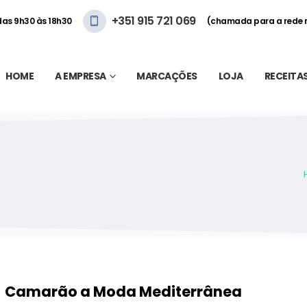
+351 915 721 069
 das 9h30 às 18h30
(chamada para a rede 
HOME
A EMPRESA
MARCAÇÕES
LOJA
RECEITA
Camarão a Moda Mediterrânea