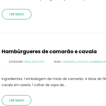
LER MAIS
Hambúrgueres de camarão e cavala
CATEGORY:
PEIXE
,
RECEITAS
TAGS:
CAMARÃO
,
CAVALA
,
HAMBÚRGUE
Ingredientes: 1 embalagem de miolo de camarão; 4 latas de fil
cavala em azeite; 1 colher de sopa de...
LER MAIS