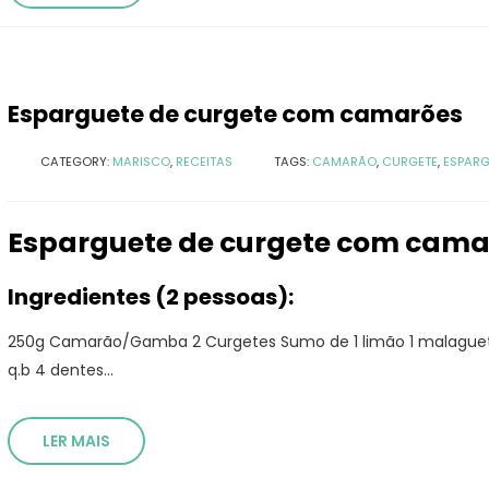
Esparguete de curgete com camarões
CATEGORY:
MARISCO
,
RECEITAS
TAGS:
CAMARÃO
,
CURGETE
,
ESPARG
Esparguete de curgete com cama
Ingredientes (2 pessoas):
250g Camarão/Gamba 2 Curgetes Sumo de 1 limão 1 malaguet
q.b 4 dentes...
LER MAIS