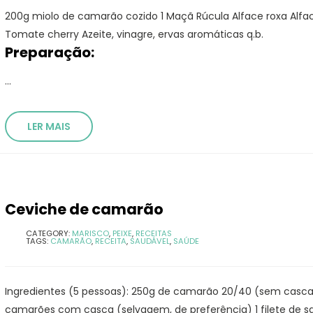
200g miolo de camarão cozido 1 Maçã Rúcula Alface roxa Alfa
Tomate cherry Azeite, vinagre, ervas aromáticas q.b.
Preparação:
o
Salada de frango ao
Salada de
molho alho
...
b
Receita de pizza low carb
Lasanha L
LER MAIS
com massa de frango
sta de
Salada de Atum
Salmão c
sésamo
Ceviche de camarão
CATEGORY:
MARISCO
,
PEIXE
,
RECEITAS
TAGS:
CAMARÃO
,
RECEITA
,
SAUDÁVEL
,
SAÚDE
Ingredientes (5 pessoas): 250g de camarão 20/40 (sem casca
camarões com casca (selvagem, de preferência) 1 filete de sa