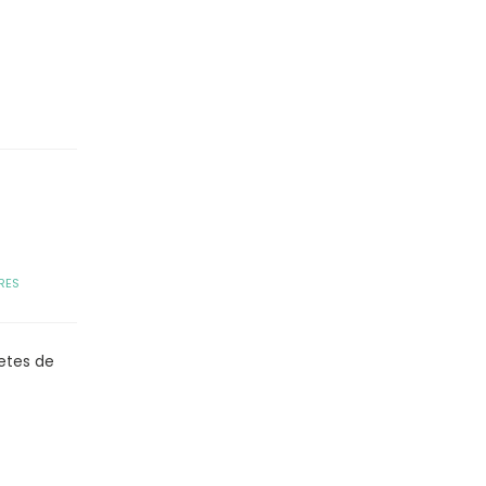
RES
etes de