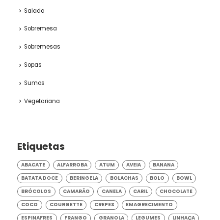
Salada
Sobremesa
Sobremesas
Sopas
Sumos
Vegetariana
Etiquetas
ABACATE
ALFARROBA
ATUM
AVEIA
BANANA
BATATA DOCE
BERINGELA
BOLACHAS
BOLO
BOWL
BRÓCOLOS
CAMARÃO
CANELA
CARIL
CHOCOLATE
COCO
COURGETTE
CREPES
EMAGRECIMENTO
ESPINAFRES
FRANGO
GRANOLA
LEGUMES
LINHAÇA