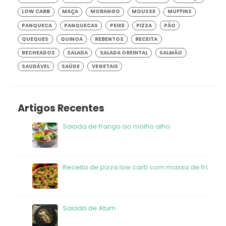
LOW CARB
MAÇA
MORANGO
MOUSSE
MUFFINS
PANQUECA
PANQUECAS
PEIXE
PIZZA
PÃO
QUEQUES
QUINOA
REBENTOS
RECEITA
RECHEADOS
SALADA
SALADA OREINTAL
SALMÃO
SAUDÁVEL
SAÚDE
VEGETAIS
Artigos Recentes
Salada de frango ao molho alho
Receita de pizza low carb com massa de frango
Salada de Atum