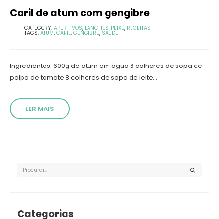
Caril de atum com gengibre
CATEGORY:
APERITIVOS
,
LANCHES
,
PEIXE
,
RECEITAS
TAGS:
ATUM
,
CARIL
,
GENGIBRE
,
SAÚDE
Ingredientes: 600g de atum em água 6 colheres de sopa de
polpa de tomate 8 colheres de sopa de leite...
LER MAIS
Categorias