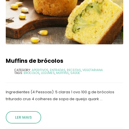
Muffins de brócolos
CATEGORY:
APERITIVOS
,
ENTRADAS
,
RECEITAS
,
VEGETARIANA
TAGS:
BRÓCOLOS
,
LEGUMES
,
MUFFINS
,
SAÚDE
Ingredientes (4 Pessoas): 5 claras 1 ovo 100 g de brócolos
triturado crus 4 colheres de sopa de queijo quark ...
LER MAIS