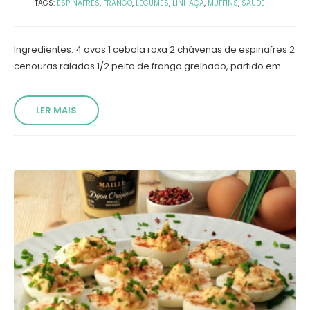
TAGS:
ESPINAFRES
,
FRANGO
,
LEGUMES
,
LINHAÇA
,
MUFFINS
,
SAÚDE
Ingredientes: 4 ovos 1 cebola roxa 2 chávenas de espinafres 2
cenouras raladas 1/2 peito de frango grelhado, partido em...
LER MAIS