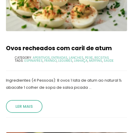
Ovos recheados com caril de atum
CATEGORY:
APERITIVOS
,
ENTRADAS
,
LANCHES
,
PEIXE
,
RECEITAS
TAGS:
ESPINAFRES
,
FRANGO
,
LEGUMES
,
LINHAÇA
,
MUFFINS
,
SAÚDE
Ingredientes (4 Pessoas): 8 ovos 1 lata de atum ao natural ½
abacate 1 colher de sopa de salsa picada ...
LER MAIS