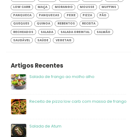
LOW CARB
MAÇA
MORANGO
MOUSSE
MUFFINS
PANQUECA
PANQUECAS
PEIXE
PIZZA
PÃO
QUEQUES
QUINOA
REBENTOS
RECEITA
RECHEADOS
SALADA
SALADA OREINTAL
SALMÃO
SAUDÁVEL
SAÚDE
VEGETAIS
Artigos Recentes
Salada de frango ao molho alho
Receita de pizza low carb com massa de frango
Salada de Atum