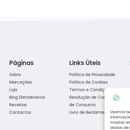
Páginas
Links Úteis
Receita de pizza low carb com massa de
Sobre
Política de Privacidade
frango
Marcações
Política de Cookies
Loja
Termos e Condições
Blog Dietadvance
Resolução de Conflitos
Salada de Atum
Receitas
de Consumo
Contactos
Livro de Reclamações
Usamos te
informaçõe
mostrar an
dados de na