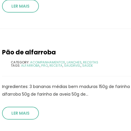
LER MAIS
Pão de alfarroba
CATEGORY:
ACOMPANHAMENTOS
,
LANCHES
,
RECEITAS
TAGS:
ALFARROBA
,
PÃO
,
RECEITA
,
SAUDÁVEL
,
SAÚDE
Ingredientes: 3 bananas médias bem maduras 150g de farinha 
alfarroba 50g de farinha de aveia 50g de...
LER MAIS