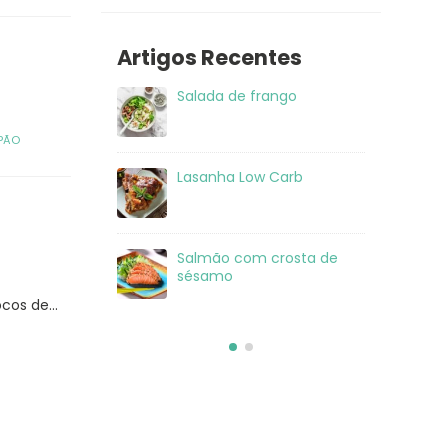
Artigos Recentes
 frango
Salada de frango ao
Sal
molho alho
PÃO
ow Carb
Receita de pizza low carb
La
com massa de frango
om crosta de
Salada de Atum
Sa
sé
cos de...