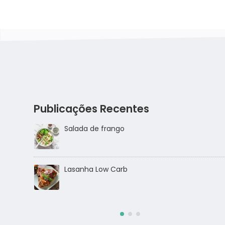
Publicações Recentes
Salmão com crosta de sésamo
Salada de frango ao molho alho