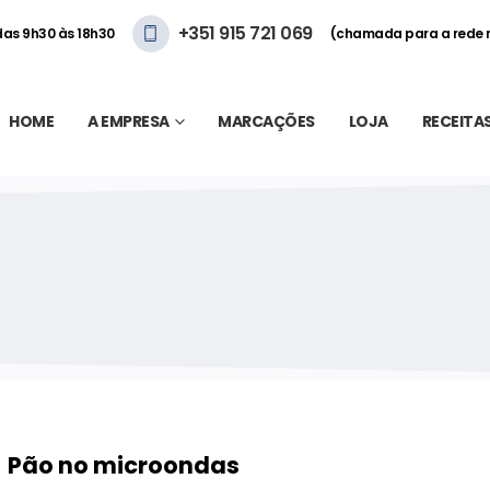
+351 915 721 069
 das 9h30 às 18h30
(chamada para a rede 
HOME
A EMPRESA
MARCAÇÕES
LOJA
RECEITA
Pão no microondas