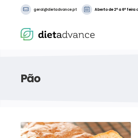
geral@dietadvance.pt
Aberto de 2ª a 6ª feira
Pão