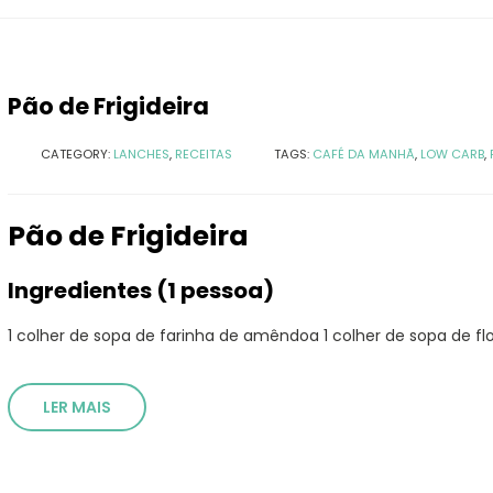
Pão de Frigideira
o
Salada de frango ao
Salada de
molho alho
CATEGORY:
LANCHES
,
RECEITAS
TAGS:
CAFÉ DA MANHÃ
,
LOW CARB
,
b
Receita de pizza low carb
Lasanha L
com massa de frango
Pão de Frigideira
sta de
Salada de Atum
Salmão c
Ingredientes (1 pessoa)
sésamo
1 colher de sopa de farinha de amêndoa 1 colher de sopa de flo
LER MAIS