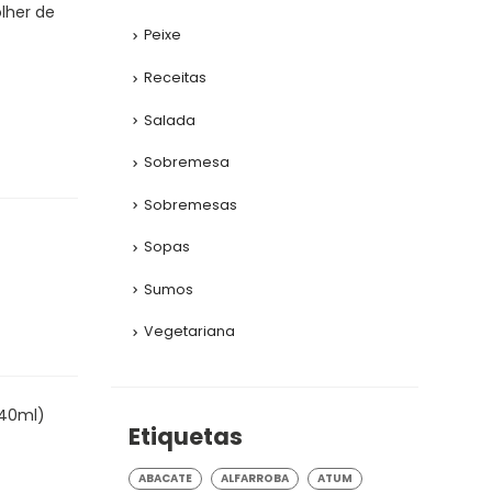
olher de
Peixe
Receitas
Salada
Sobremesa
Sobremesas
Sopas
Sumos
Vegetariana
240ml)
Etiquetas
ABACATE
ALFARROBA
ATUM