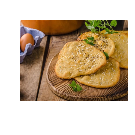
Salada de frang
Lasanha Low Car
Salmão com cro
sésamo