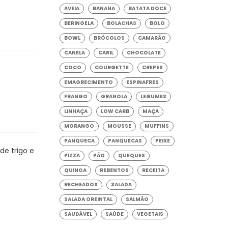
AVEIA
BANANA
BATATA DOCE
BERINGELA
BOLACHAS
BOLO
BOWL
BRÓCOLOS
CAMARÃO
CANELA
CARIL
CHOCOLATE
COCO
COURGETTE
CREPES
EMAGRECIMENTO
ESPINAFRES
FRANGO
GRANOLA
LEGUMES
LINHAÇA
LOW CARB
MAÇA
MORANGO
MOUSSE
MUFFINS
PANQUECA
PANQUECAS
PEIXE
de trigo e
PIZZA
PÃO
QUEQUES
QUINOA
REBENTOS
RECEITA
RECHEADOS
SALADA
SALADA OREINTAL
SALMÃO
SAUDÁVEL
SAÚDE
VEGETAIS