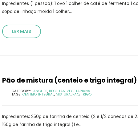
Ingredientes (1 pessoa): 1 ovo 1 colher de café de fermento 1 c
sopa de linhaça moída 1 colher...
LER MAIS
Pão de mistura (centeio e trigo integral)
CATEGORY:
LANCHES
,
RECEITAS
,
VEGETARIANA
TAGS:
CENTEIO
,
INTEGRAL
,
MISTURA
,
PÃO
,
TRIGO
Ingredientes: 250g de farinha de centeio (2 e 1/2 canecas de 
150g de farinha de trigo integral (1 e...