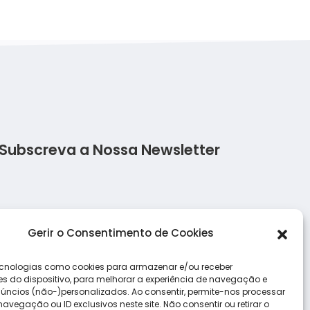
Subscreva a Nossa Newsletter
Salada de frango
Salmão c
Gerir o Consentimento de Cookies
Lasanha Low Carb
Salada d
cnologias como cookies para armazenar e/ou receber
s do dispositivo, para melhorar a experiência de navegação e
úncios (não-)personalizados. Ao consentir, permite-nos processar
vegação ou ID exclusivos neste site. Não consentir ou retirar o